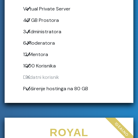
Virtual Private Server
40 GB Prostora
3 Administratora
6 Moderatora
12 Mentora
1000 Korisnika
Dodatni korisnik
Proširenje hostinga na 80 GB
IDEALNO
ROYAL